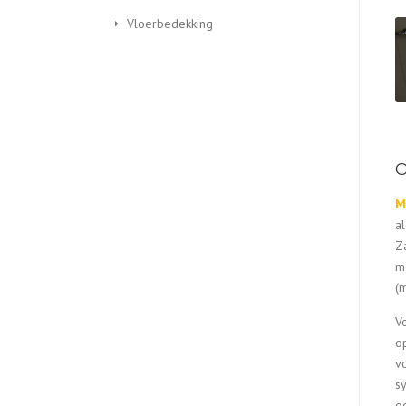
Vloerbedekking
O
M
a
Z
m
(
V
o
v
s
oo