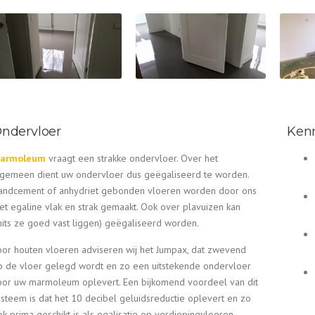
ndervloer
Ken
armoleum
vraagt een strakke ondervloer. Over het
lgemeen dient uw ondervloer dus geëgaliseerd te worden.
andcement of anhydriet gebonden vloeren worden door ons
et egaline vlak en strak gemaakt. Ook over plavuizen kan
mits ze goed vast liggen) geëgaliseerd worden.
oor houten vloeren adviseren wij het Jumpax, dat zwevend
p de vloer gelegd wordt en zo een uitstekende ondervloer
oor uw marmoleum oplevert. Een bijkomend voordeel van dit
ysteem is dat het 10 decibel geluidsreductie oplevert en zo
k prima geschikt is als egalisatie op verdiepingvloeren.