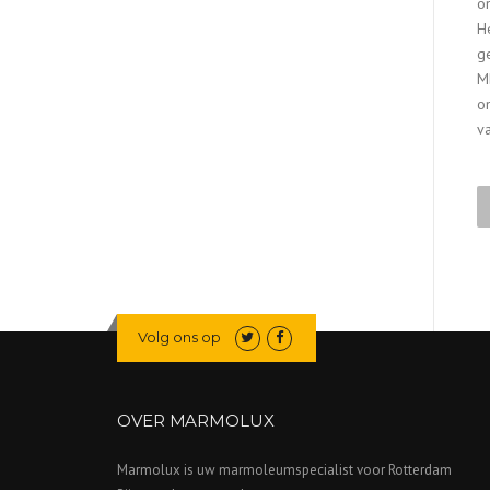
o
H
g
M
o
v
Volg ons op
OVER MARMOLUX
Marmolux is uw marmoleumspecialist voor Rotterdam