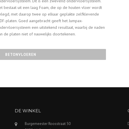
ndervloersysteem. Dit is een zwevend ondervloersysteem.
et bestaat uit een laag Foam, die op de houten vloer wordt
elegd, met daarop twee op elkaar geplakte zelfklevende
DF-platen. Goed aangebracht geeft het Jumpax-
ndervloersysteem een uitstekend resultaat, waarbij de naden
an de platen niet of nauwelijks doortekenen.
BETONVLOEREN
DE WINKEL
Burgemeester Roosstraat 50