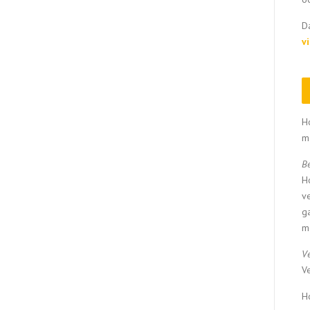
D
vi
H
m
B
H
v
g
m
Ve
Ve
H