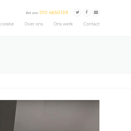
010 4650139
Bel ons
oratie
Over ons
Ons werk
Contact