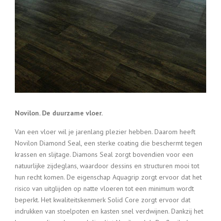
Novilon. De duurzame vloer.
Van een vloer wil je jarenlang plezier hebben. Daarom heeft
Novilon Diamond Seal, een sterke coating die beschermt tegen
krassen en slijtage. Diamons Seal zorgt bovendien voor een
natuurlijke zijdeglans, waardoor dessins en structuren mooi tot
hun recht komen. De eigenschap Aquagrip zorgt ervoor dat het
risico van uitglijden op natte vloeren tot een minimum wordt
beperkt. Het kwaliteitskenmerk Solid Core zorgt ervoor dat
indrukken van stoelpoten en kasten snel verdwijnen. Dankzij het