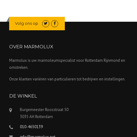
Volg ons op
OVER MARMOLUX
Marmolux is uw marmoleumspecialist voor Rotterdam Rijnmond en
omstreken.
Onze klanten variëren van particulieren tot bedrijven en instellingen.
DE WINKEL
Burgemeester Roosstraat 50
3035 AH Rotterdam
010-4650139
info@marmolux.net