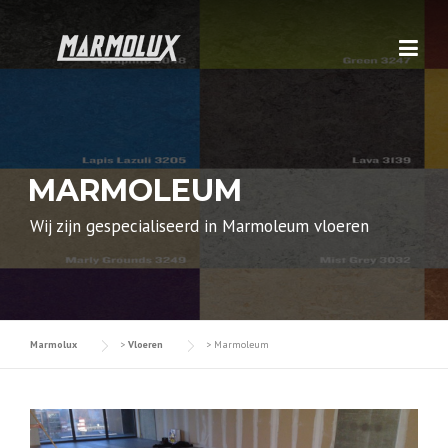
Skip
to
content
MARMOLEUM
Wij zijn gespecialiseerd in Marmoleum vloeren
Marmolux
>
Vloeren
>
Marmoleum