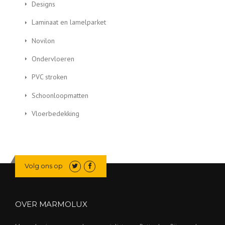
Designs
Laminaat en lamelparket
Novilon
Ondervloeren
PVC stroken
Schoonloopmatten
Vloerbedekking
Volg ons op
OVER MARMOLUX