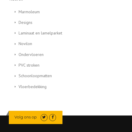
Marmoleum
Designs
Laminaat en lamelparket
Novilon
Ondervloeren
PVC stroken
Schoonloopmatten
Vloerbedekking
Volg ons op