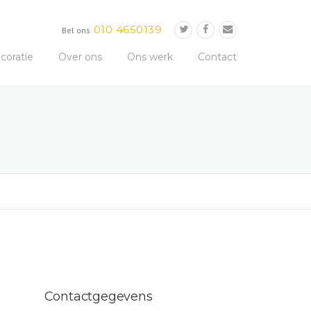
010 4650139
Bel ons
oratie
Over ons
Ons werk
Contact
Contactgegevens