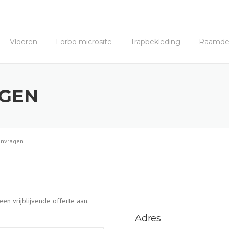
Vloeren
Forbo microsite
Trapbekleding
Raamdec
AGEN
anvragen
een vrijblijvende offerte aan.
Adres