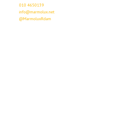
010 4650139
info@marmolux.net
@MarmoluxRdam