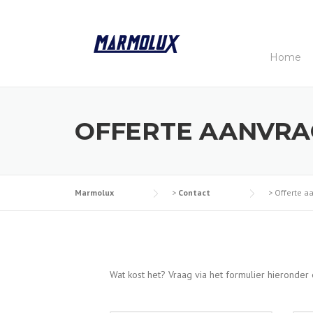
Skip
to
content
Home
OFFERTE AANVR
Marmolux
>
Contact
>
Offerte a
Wat kost het? Vraag via het formulier hieronder 